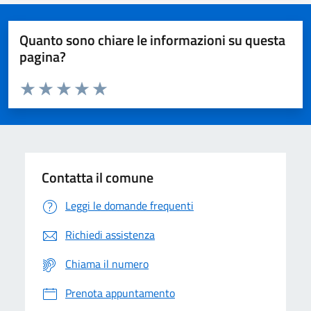
Quanto sono chiare le informazioni su questa
pagina?
Valuta da 1 a 5 stelle la pagina
Domanda
Valuta 1 stelle su 5
Valuta 2 stelle su 5
Valuta 3 stelle su 5
Valuta 4 stelle su 5
Valuta 5 stelle su 5
Contatta il comune
Leggi le domande frequenti
Richiedi assistenza
Chiama il numero
Prenota appuntamento