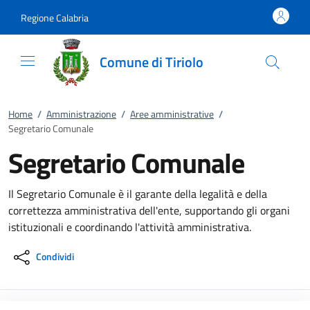
Vai al contenuto
accedi al menu
footer.enter
Regione Calabria
Comune di Tiriolo
Home
/
Amministrazione
/
Aree amministrative
/
Segretario Comunale
Segretario Comunale
Il Segretario Comunale è il garante della legalità e della
correttezza amministrativa dell'ente, supportando gli organi
istituzionali e coordinando l'attività amministrativa.
Condividi