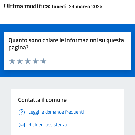
Ultima modifica:
lunedì, 24 marzo 2025
Quanto sono chiare le informazioni su questa
pagina?
Valuta da 1 a 5 stelle la pagina
Domanda
Valuta 1 stelle su 5
Valuta 2 stelle su 5
Valuta 3 stelle su 5
Valuta 4 stelle su 5
Valuta 5 stelle su 5
Contatta il comune
Leggi le domande frequenti
Richiedi assistenza